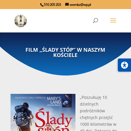
510 205 203
womisz@wp.pl
FILM „ŚLADY STÓP” W NASZYM
KOŚCIELE
„
Poszukuję 10
dzielnych
podróżników
chętnych przejść
1000 kilometrów w
40 dni. Dotarcie do