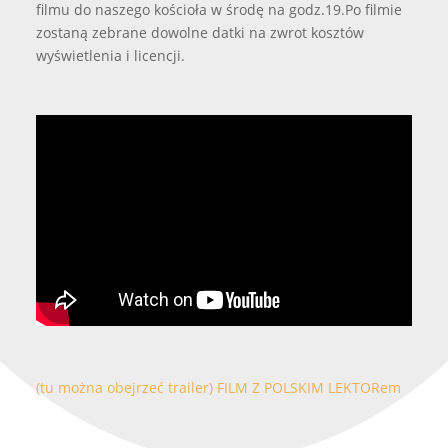
filmu do naszego kościoła w środę na godz.19.Po filmie
zostaną zebrane dowolne datki na zwrot kosztów
wyświetlenia i licencji.
(tu można obejrzeć trailer) FILM Z POLSKIM LEKTORem