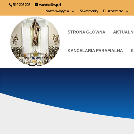
510 205 203
womisz@wp.pl
Nasza świątynia
Sakramenty
Duszpasterze
STRONA GŁÓWNA
AKTUALN
KANCELARIA PARAFIALNA
K