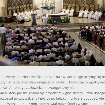
enia wiary, nadziei i miłości. Patrząc na św. Antoniego uczymy się 
czynienie za Błogosławionego Jana Pawła II, który często wpatrywał
ał św. Antoniego „człowiekiem ewangelicznym”.
a II, który jak św. Antoni był prorokiem – głosicielem Słowa Bożeg
 pozbawił go wszystkiego tego, co po ludzku mogło się podobać. Al
o utożsamiając się z nim, przemawiał najgłośniej i w sposób najbar