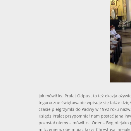
Jak mówił ks. Prałat Odpust to też okazja ożywi
tegoroczne świętowanie wpisuje się także dzięk
czasie pielgrzymki do Padwy w 1992 roku nazw
Ksiądz Prałat przypomniał nam postać Jana Pawł
pozostał niemy – mówił ks. Oder – Bóg niejako
milczeniem, obejmując krzyż Chrystusa, niejak