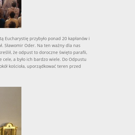
tą Eucharystię przybyło ponad 20 kapłanów i
ał. Sławomir Oder. Na ten ważny dla nas
eślił, że odpust to doroczne święto parafii,
e cele, a było ich bardzo wiele. Do Odpustu
okół kościoła, uporządkować teren przed