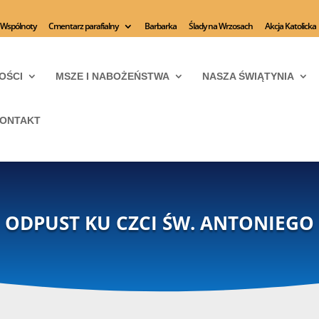
Wspólnoty
Cmentarz parafialny
Barbarka
Ślady na Wrzosach
Akcja Katolicka
OŚCI
MSZE I NABOŻEŃSTWA
NASZA ŚWIĄTYNIA
ONTAKT
ODPUST KU CZCI ŚW. ANTONIEGO