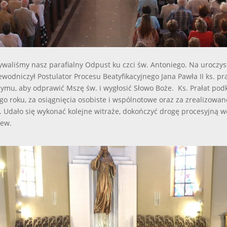
ywaliśmy nasz parafialny Odpust ku czci św. Antoniego. Na uroczys
odniczył Postulator Procesu Beatyfikacyjnego Jana Pawła II ks. pr
ymu, aby odprawić Mszę św. i wygłosić Słowo Boże. Ks. Prałat podkr
o roku, za osiągnięcia osobiste i wspólnotowe oraz za zrealizowan
. Udało się wykonać kolejne witraże, dokończyć drogę procesyjną w
zew.