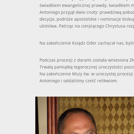
świadkiem ewangelicznej prawdy, świadkiem mo
Antoniego przyjął dwie cnoty: prawdziwą poboż
decyzje, podróże apostolskie i nominacje bisku
ubóstwa. Patrząc na cierpiącego Chrystusa roz
Na zakończenie Ksiądz Oder zachęcał nas, byśm
Podczas procesji z darami została wniesiona Zło
Trwałą pamiątką tegorocznej uroczystości pozos
Na zakończenie Mszy św. w uroczystej procesji
Antoniego i oddaliśmy cześć relikwiom.