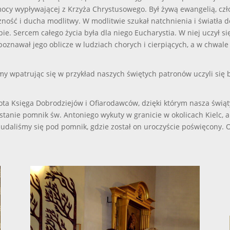
cy wypływającej z Krzyża Chrystusowego. Był żywą ewangelią, czło
ność i ducha modlitwy. W modlitwie szukał natchnienia i światła 
pie. Sercem całego życia była dla niego Eucharystia. W niej uczył 
poznawał jego oblicze w ludziach chorych i cierpiących, a w chwal
y wpatrując się w przykład naszych świętych patronów uczyli się 
ta Księga Dobrodziejów i Ofiarodawców, dzięki którym nasza świątyni
tanie pomnik św. Antoniego wykuty w granicie w okolicach Kielc, a
 udaliśmy się pod pomnik, gdzie został on uroczyście poświęcony. 